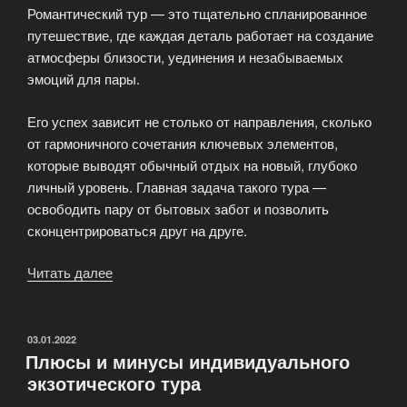
Романтический тур — это тщательно спланированное
путешествие, где каждая деталь работает на создание
атмосферы близости, уединения и незабываемых
эмоций для пары.
Его успех зависит не столько от направления, сколько
от гармоничного сочетания ключевых элементов,
которые выводят обычный отдых на новый, глубоко
личный уровень. Главная задача такого тура —
освободить пару от бытовых забот и позволить
сконцентрироваться друг на друге.
Читать далее
«Ключевые
моменты
романтического
тура
ОПУБЛИКОВАНО
03.01.2022
Плюсы и минусы индивидуального
для
экзотического тура
пар»