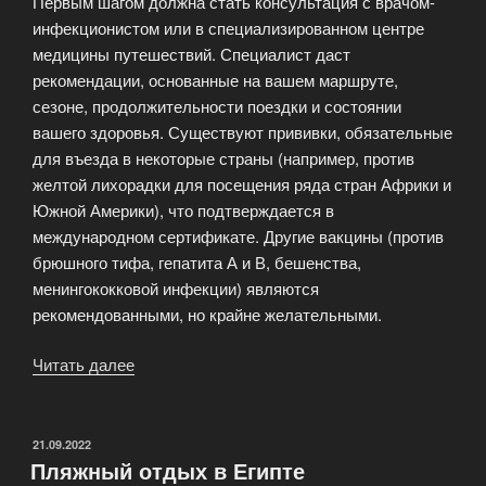
Первым шагом должна стать консультация с врачом-
инфекционистом или в специализированном центре
медицины путешествий. Специалист даст
рекомендации, основанные на вашем маршруте,
сезоне, продолжительности поездки и состоянии
вашего здоровья. Существуют прививки, обязательные
для въезда в некоторые страны (например, против
желтой лихорадки для посещения ряда стран Африки и
Южной Америки), что подтверждается в
международном сертификате. Другие вакцины (против
брюшного тифа, гепатита А и В, бешенства,
менингококковой инфекции) являются
рекомендованными, но крайне желательными.
Читать далее
«Прививки
для
туров
в
ОПУБЛИКОВАНО
21.09.2022
Пляжный отдых в Египте
конкретные