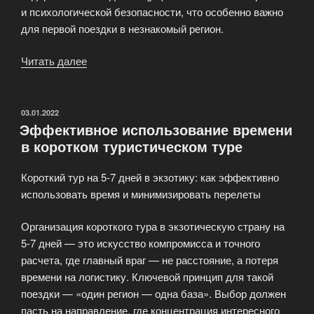
и психологической безопасности, что особенно важно
для первой поездки в незнакомый регион.
Читать далее
«Тур
с
русскоязычным
гидом
ОПУБЛИКОВАНО
03.01.2022
Эффективное использование времени
и
в коротком туристическом туре
тур
с
Короткий тур на 5-7 дней в экзотику: как эффективно
местным
использовать время и минимизировать перелеты
гидом»
Организация короткого тура в экзотическую страну на
5-7 дней — это искусство компромисса и точного
расчета, где главный враг — не расстояние, а потеря
времени на логистику. Ключевой принцип для такой
поездки — «один регион — одна база». Выбор должен
пасть на направление, где концентрация интересного