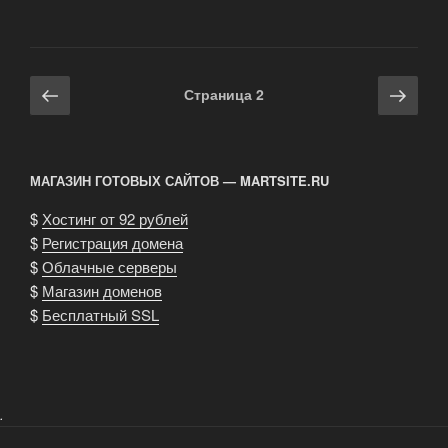
Навигация
Предыдущая
Сле
Страница
2
по
страница
стра
записям
МАГАЗИН ГОТОВЫХ САЙТОВ — MARTSITE.RU
$
Хостинг от 92 рублей
$
Регистрация домена
$
Облачные серверы
$
Магазин доменов
$
Бесплатный SSL
.