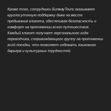
Кроме того, сотрудники SunwayTours оказывают
круглосуточную поддержку даже на месте
пребывания клиента, обеспечивая безопасность и
комфорт на протяжении всего путешествия.
Каждый клиент получает персонального гида-
переводчика, сопровождающего группу на протяжении
всей поездки, что позволяет избежать языкового
барьера и культурных трудностей.
Особенное внимание уделяется безопасности
путешествий. Все путевки включают медицинскую
страховку международного образца, позволяющую
быстро получить помощь в экстренных ситуациях.
Компания также следит за качеством
предоставляемых услуг, сотрудничая исключительно
с проверенными партнерами и ведущими
операторами туризма.